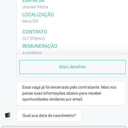
EMPRESA
Unimed Vitória
LOCALIZAÇÃO
Serra/ES
CONTRATO
CLT (Efetivo)
REMUNERAÇÃO
a combinar
VAGA AFIRMATIVA
Mais detalhes
Não
RAMO DE ATUAÇÃO
Saúde
Essa vaga já foi encerrada pelo contratante. Mas nos
BENEFÍCIOS
passe suas informações abaixo para receber
a combinar
oportunidades similares por email.
DESCRIÇÃO
Executar as atividades de enfermagem 
Qual sua data de nascimento?
visando à qualidade do atendimento do cliente 