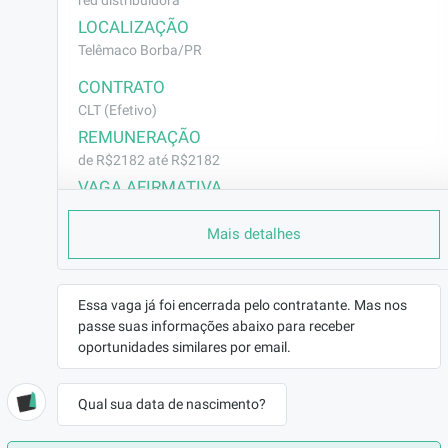
red distribuidora
LOCALIZAÇÃO
Telêmaco Borba/PR
CONTRATO
CLT (Efetivo)
REMUNERAÇÃO
de R$2182 até R$2182
VAGA AFIRMATIVA
Não
Mais detalhes
RAMO DE ATUAÇÃO
Outros
BENEFÍCIOS
Essa vaga já foi encerrada pelo contratante. Mas nos
Ajuda de custo para deslocamento;Vale Refeição;Ajuda
passe suas informações abaixo para receber
de custo para manutenção de veículo;Convênio Médico;
oportunidades similares por email.
Premiações Sazonais;
DESCRIÇÃO
Qual sua data de nascimento?
Vaga Externa, Região de Telêmaco Borba.
