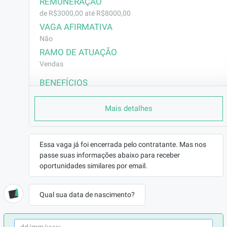
REMUNERAÇÃO
de R$3000,00 até R$8000,00
VAGA AFIRMATIVA
Não
RAMO DE ATUAÇÃO
Vendas
BENEFÍCIOS
a combinar
Mais detalhes
DESCRIÇÃO
Somos uma Multinacional em busca de um(a) 
Vendedor(a) Externo para se juntar ao nosso 
Essa vaga já foi encerrada pelo contratante. Mas nos
time.

passe suas informações abaixo para receber
oportunidades similares por email.
Somos uma empresa do segmento de 
Cosméticos Profissionais (Salões de Beleza) 
Qual sua data de nascimento?
líder no segmento, sempre a  procura de 
pessoas que queriam crescer. Trabalhamos 