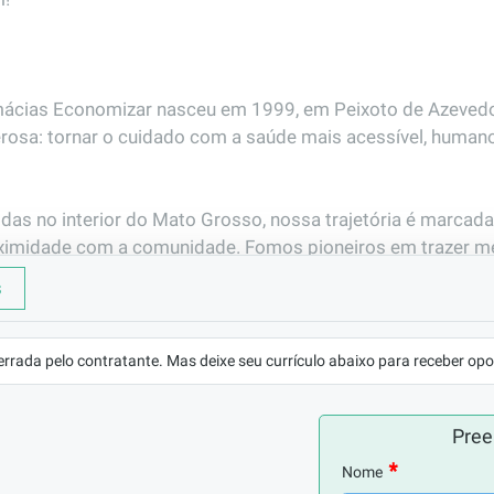
mácias Economizar nasceu em 1999, em Peixoto de Azeved
rosa: tornar o cuidado com a saúde mais acessível, humano e
idas no interior do Mato Grosso, nossa trajetória é marcada
oximidade com a comunidade. Fomos pioneiros em trazer 
para a população e em participar do Programa Farmácia Popu
s
o compromisso de colocar o cliente e o colaborador no ce
errada pelo contratante. Mas deixe seu currículo abaixo para receber opo
presentes em várias cidades do estado, com uma estrutura
o que faz. Cada loja Economizar é mais do que um ponto d
Pree
 cuidado e confiança.

Nome