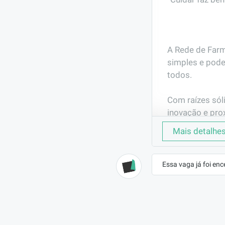
A Rede de Far
simples e pode
todos.

Com raízes sól
inovação e pr
desconto real 
Mais detalhe
crescemos com 
fazemos.

Essa vaga já foi enc
Hoje, estamos 
apaixonado pel
de acolhimento,