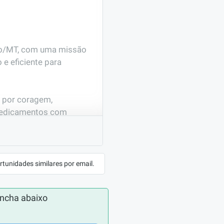
o/MT, com uma missão 
 eficiente para 
 por coragem, 
medicamentos com 
lar. Desde então, 
ntro de tudo o que 
rtunidades similares por email.
 moderna e um time 
e venda — é um espaço 
ncha abaixo