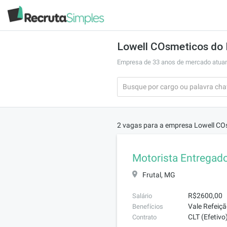
Lowell COsmeticos do 
Empresa de 33 anos de mercado atuand
2 vagas para a empresa Lowell COs
Motorista Entregad
Frutal, MG
R$2600,00
Salário
Vale Refeiçã
Benefícios
CLT (Efetivo
Contrato