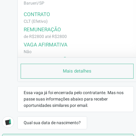
Barueri/SP
CONTRATO
CLT (Efetivo)
REMUNERAÇÃO
de R$2800 até R$2800
VAGA AFIRMATIVA
Não
RAMO DE ATUAÇÃO
Outros
Mais detalhes
BENEFÍCIOS
💰 Benefícios
• Cesta básica
Essa vaga já foi encerrada pelo contratante. Mas nos
• Wellhub (plano de academia)
passe suas informações abaixo para receber
• Vale Refeição: R$ 35,00 por dia
oportunidades similares por email.
• Vale Transporte: até R$ 25,00 por dia
DESCRIÇÃO
Qual sua data de nascimento?
Empresa situada na Av. Lourenço Zacaro, 380 