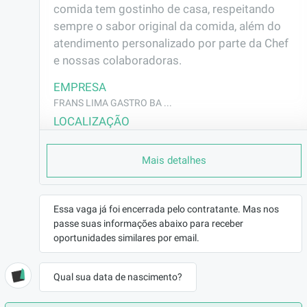
comida tem gostinho de casa, respeitando 
sempre o sabor original da comida, além do 
atendimento personalizado por parte da Chef 
e nossas colaboradoras.
EMPRESA
FRANS LIMA GASTRO BA ...
LOCALIZAÇÃO
Tucuruvi - São Paulo/SP
Mais detalhes
CONTRATO
CLT (Efetivo)
REMUNERAÇÃO
Essa vaga já foi encerrada pelo contratante. Mas nos
R$2360,00
passe suas informações abaixo para receber
VAGA AFIRMATIVA
oportunidades similares por email.
Não
RAMO DE ATUAÇÃO
Qual sua data de nascimento?
Hotéis/Restaurantes
BENEFÍCIOS