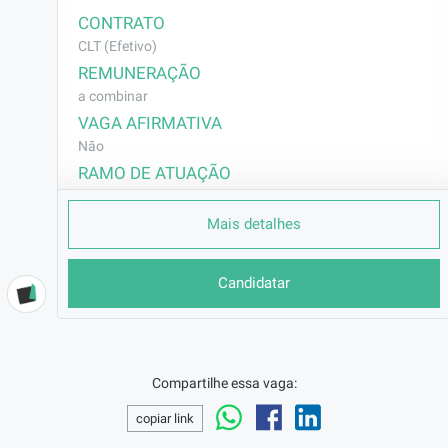
CONTRATO
CLT (Efetivo)
REMUNERAÇÃO
a combinar
VAGA AFIRMATIVA
Não
RAMO DE ATUAÇÃO
Outros
Mais detalhes
BENEFÍCIOS
• Vale Refeição
• Vale-transporte
Candidatar
• Bonus assiduidade
• Plano de saúde /odontológico
• SESC
• Total Pass
• Ambiente colaborativo e oportunidade real de
Compartilhe essa vaga:
crescimento na carreira
copiar link
DESCRIÇÃO