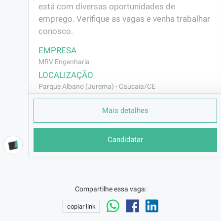
está com diversas oportunidades de 
emprego. Verifique as vagas e venha trabalhar 
conosco.
EMPRESA
MRV Engenharia
LOCALIZAÇÃO
Parque Albano (Jurema) - Caucaia/CE
CONTRATO
Mais detalhes
CLT (Efetivo)
REMUNERAÇÃO
Candidatar
R$1794,00
VAGA AFIRMATIVA
Não
RAMO DE ATUAÇÃO
Compartilhe essa vaga:
Construção Civil
copiar link
BENEFÍCIOS
Vale Transporte