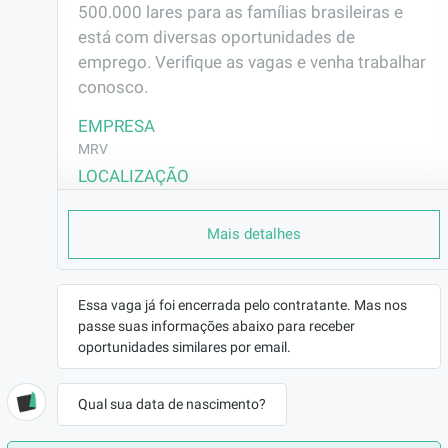
500.000 lares para as famílias brasileiras e 
está com diversas oportunidades de 
emprego. Verifique as vagas e venha trabalhar 
conosco.
EMPRESA
MRV
LOCALIZAÇÃO
Mussurunga - Salvador/BA
Mais detalhes
CONTRATO
CLT (Efetivo)
REMUNERAÇÃO
Essa vaga já foi encerrada pelo contratante. Mas nos
R$2455,70
passe suas informações abaixo para receber
VAGA AFIRMATIVA
oportunidades similares por email.
Não
RAMO DE ATUAÇÃO
Qual sua data de nascimento?
Construção Civil
BENEFÍCIOS