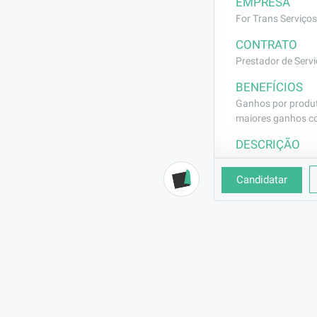
EMPRESA
For Trans Serviços 
CONTRATO
Prestador de Servi
BENEFÍCIOS
Ganhos por produti
maiores ganhos c
DESCRIÇÃO
Estamos contrat
Candidatar
🔎 Requisitos:

CNH categoria 
Experiência co
Responsabilida