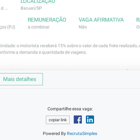
LOCALIZAÇÃO
d ...
Barueri/SP
REMUNERAÇÃO
VAGA AFIRMATIVA
R
ços (PJ)
a combinar
Não
O
vidade: o motorista receberá 15% sobre o valor de cada frete realizado,
onforme a demanda e quantidade de viagens.
ando Motorista Categoria E para atuar com carreta fixa na r
Mais detalhes
E

Compartilhe essa vaga:
mprovada com carreta

copiar link
Powered By
RecrutaSimples
de, comprometimento e pontualidade
