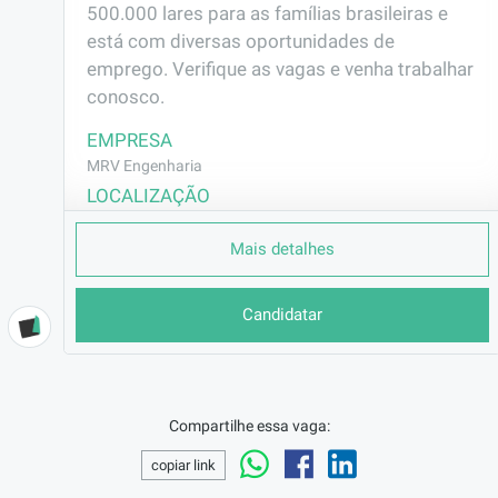
500.000 lares para as famílias brasileiras e 
está com diversas oportunidades de 
emprego. Verifique as vagas e venha trabalhar 
conosco.
EMPRESA
MRV Engenharia
LOCALIZAÇÃO
Parque Albano (Jurema) - Caucaia/CE
Mais detalhes
CONTRATO
CLT (Efetivo)
Candidatar
REMUNERAÇÃO
R$2382,00
VAGA AFIRMATIVA
Não
Compartilhe essa vaga:
RAMO DE ATUAÇÃO
Construção Civil
copiar link
BENEFÍCIOS