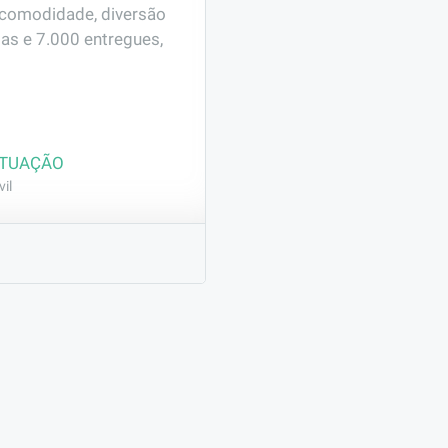
 comodidade, diversão 
as e 7.000 entregues, 
ATUAÇÃO
il
 civil, executando 
de grama, garantindo 
de obras.
esadas.
