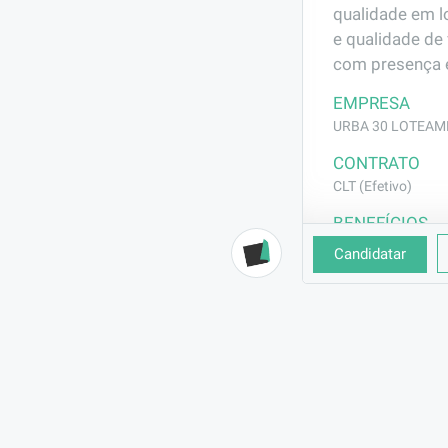
qualidade em l
e qualidade de
com presença e
EMPRESA
URBA 30 LOTEAME
CONTRATO
CLT (Efetivo)
BENEFÍCIOS
Vale Transporte
Candidatar
Vale Refeição
DESCRIÇÃO
Profissional re
serviços de mo
o bom andament
REQUISITOS
Experiência co