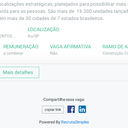
ocalizações estratégicas, planejados para possibilitar mais
 vida para as pessoas. São mais de  16.300 unidades lançad
m mais de 30 cidades de 7 estados brasileiros.
LOCALIZAÇÃO
NTOS ...
Itu/SP
REMUNERAÇÃO
VAGA AFIRMATIVA
RAMO DE 
a combinar
Não
Construção Civ
Mais detalhes
sponsável por operar trator agrícola em obras de construção
Compartilhe essa vaga:
vimentações de materiais, manutenção de acessos e corte 
o, a organização e a segurança das atividades no canteir 
copiar link
Powered By
RecrutaSimples
mprovanda na operação de trator agrícola e/ou máquinas p