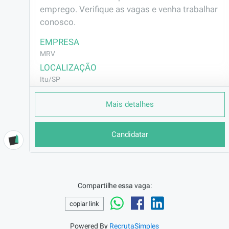
emprego. Verifique as vagas e venha trabalhar 
conosco.
EMPRESA
MRV
LOCALIZAÇÃO
Itu/SP
CONTRATO
Mais detalhes
CLT (Efetivo)
REMUNERAÇÃO
Candidatar
R$2302,75
VAGA AFIRMATIVA
Não
RAMO DE ATUAÇÃO
Compartilhe essa vaga:
Construção Civil
copiar link
BENEFÍCIOS
Vale Transporte
Powered By
RecrutaSimples
Vale Alimentação