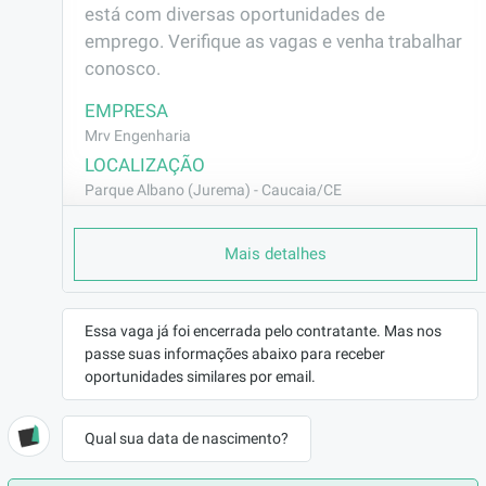
está com diversas oportunidades de 
emprego. Verifique as vagas e venha trabalhar 
conosco.
EMPRESA
Mrv Engenharia
LOCALIZAÇÃO
Parque Albano (Jurema) - Caucaia/CE
CONTRATO
Mais detalhes
CLT (Efetivo)
REMUNERAÇÃO
R$1538,00
Essa vaga já foi encerrada pelo contratante. Mas nos
VAGA AFIRMATIVA
passe suas informações abaixo para receber
Não
oportunidades similares por email.
RAMO DE ATUAÇÃO
Construção Civil
Qual sua data de nascimento?
BENEFÍCIOS
a combinar