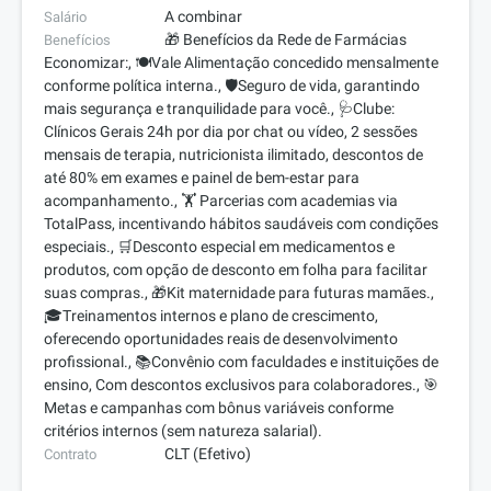
A combinar
Salário
🎁 Benefícios da Rede de Farmácias
Benefícios
Economizar:, 🍽️Vale Alimentação concedido mensalmente
conforme política interna., 🛡️Seguro de vida, garantindo
mais segurança e tranquilidade para você., 🩺Clube:
Clínicos Gerais 24h por dia por chat ou vídeo, 2 sessões
mensais de terapia, nutricionista ilimitado, descontos de
até 80% em exames e painel de bem-estar para
acompanhamento., 🏋️ Parcerias com academias via
TotalPass, incentivando hábitos saudáveis com condições
especiais., 🛒Desconto especial em medicamentos e
produtos, com opção de desconto em folha para facilitar
suas compras., 🎁Kit maternidade para futuras mamães.,
🎓Treinamentos internos e plano de crescimento,
oferecendo oportunidades reais de desenvolvimento
profissional., 📚Convênio com faculdades e instituições de
ensino, Com descontos exclusivos para colaboradores., 🎯
Metas e campanhas com bônus variáveis conforme
critérios internos (sem natureza salarial).
CLT (Efetivo)
Contrato