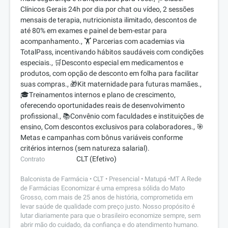
Clínicos Gerais 24h por dia por chat ou vídeo, 2 sessões
mensais de terapia, nutricionista ilimitado, descontos de
até 80% em exames e painel de bem-estar para
acompanhamento., 🏋️ Parcerias com academias via
TotalPass, incentivando hábitos saudáveis com condições
especiais., 🛒Desconto especial em medicamentos e
produtos, com opção de desconto em folha para facilitar
suas compras., 🎁Kit maternidade para futuras mamães.,
🎓Treinamentos internos e plano de crescimento,
oferecendo oportunidades reais de desenvolvimento
profissional., 📚Convênio com faculdades e instituições de
ensino, Com descontos exclusivos para colaboradores., 🎯
Metas e campanhas com bônus variáveis conforme
critérios internos (sem natureza salarial).
CLT (Efetivo)
Contrato
Balconista de Farmácia • CLT • Presencial • Matupá •MT A Rede
de Farmácias Economizar é uma empresa sólida do Mato
Grosso, com mais de 25 anos de história, comprometida em
levar saúde de qualidade com preço justo. Nosso propósito é
lutar diariamente para que o brasileiro economize sempre, sem
abrir mão do cuidado, da confiança e do atendimento humano.