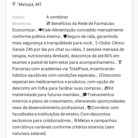
Matupá, MT
A combinar
Salário
🎁 Benefícios da Rede de Farmácias
Benefícios
Economizar:, 🍽️Vale Alimentação concedido mensalmente
conforme política interna., 🛡️Seguro de vida, garantindo
mais segurança e tranquilidade para você., 🩺Clube: Clinico
Gerais 24h por dia por chat ou vídeo, 2 sessões mensais de
terapia, nutricionista ilimitado, descontos de até 80% em
exames e painel de bem-estar para acompanhamento., 🏋️
Parcerias com academias via TotalPass, incentivando
hábitos saudáveis com condições especiais., 🛒Desconto
especial em medicamentos e produtos, com opção de
desconto em folha para facilitar suas compras., 🎁Kit
maternidade para futuras mamães., 🎓Treinamentos
internos e plano de crescimento, oferecendo oportunidades
reais de desenvolvimento profissional., 📚Convênio com
faculdades e instituições de ensino, Com descontos
exclusivos para colaboradores., 🎯Metas e campanhas
com bônus variáveis conforme critérios internos (sem
natureza salarial).