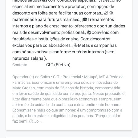
hábitos saudáveis com condições especiais., 🛒Desconto
especial em medicamentos e produtos, com opção de
desconto em folha para facilitar suas compras., 🎁Kit
maternidade para futuras mamães., 🎓Treinamentos
internos e plano de crescimento, oferecendo oportunidades
reais de desenvolvimento profissional., 📚Convênio com
faculdades e instituições de ensino, Com descontos
exclusivos para colaboradores., 🎯Metas e campanhas
com bônus variáveis conforme critérios internos (sem
natureza salarial).
CLT (Efetivo)
Contrato
Operador (a) de Caixa • CLT • Presencial • Matupá, MT A Rede de
Farmácias Economizar é uma empresa sólida e inovadora do
Mato Grosso, com mais de 25 anos de história, comprometida
em levar saúde de qualidade com preço justo. Nosso propósito é
lutar diariamente para que o brasileiro economize sempre, sem
abrir mão do cuidado, da confiança e do atendimento humano.
Economizar é mais do que um nome: é um compromisso com a
saúde, o bem estar e a dignidade das pessoas. "Porque cuidar
faz bem". 🕒 Jo ...