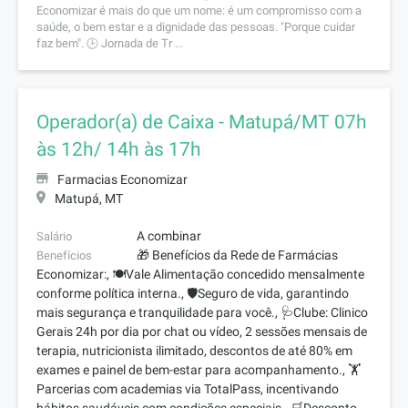
Economizar é mais do que um nome: é um compromisso com a
saúde, o bem estar e a dignidade das pessoas. "Porque cuidar
faz bem". 🕒 Jornada de Tr ...
Operador(a) de Caixa - Matupá/MT 07h
às 12h/ 14h às 17h
Farmacias Economizar
Matupá, MT
A combinar
Salário
🎁 Benefícios da Rede de Farmácias
Benefícios
Economizar:, 🍽️Vale Alimentação concedido mensalmente
conforme política interna., 🛡️Seguro de vida, garantindo
mais segurança e tranquilidade para você., 🩺Clube: Clinico
Gerais 24h por dia por chat ou vídeo, 2 sessões mensais de
terapia, nutricionista ilimitado, descontos de até 80% em
exames e painel de bem-estar para acompanhamento., 🏋️
Parcerias com academias via TotalPass, incentivando