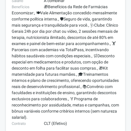
A combinar
Salário
🎁Benefícios da Rede de Farmácias
Benefícios
Economizar:, 🍽️Vale Alimentação concedido mensalmente
conforme política interna., 🛡️Seguro de vida, garantindo
mais segurança e tranquilidade para você., 🩺Clube: Clinico
Gerais 24h por dia por chat ou vídeo, 2 sessões mensais de
terapia, nutricionista ilimitado, descontos de até 80% em
exames e painel de bem-estar para acompanhamento., 🏋️
Parcerias com academias via TotalPass, incentivando
hábitos saudáveis com condições especiais., 🛒Desconto
especial em medicamentos e produtos, com opção de
desconto em folha para facilitar suas compras., 🎁Kit
maternidade para futuras mamães., 🎓Treinamentos
internos e plano de crescimento, oferecendo oportunidades
reais de desenvolvimento profissional., 📚Convênio com
faculdades e instituições de ensino, garantindo descontos
exclusivos para colaboradores., 🏅Programa de
reconhecimento por assiduidade, metas e campanhas, com
bônus variáveis conforme critérios internos (sem natureza
salarial).
CLT (Efetivo)
Contrato