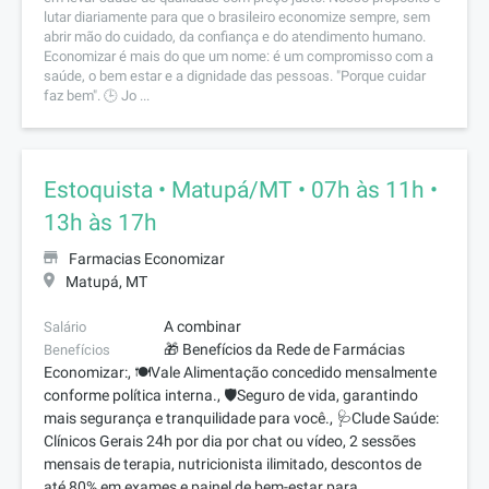
lutar diariamente para que o brasileiro economize sempre, sem
abrir mão do cuidado, da confiança e do atendimento humano.
Economizar é mais do que um nome: é um compromisso com a
saúde, o bem estar e a dignidade das pessoas. "Porque cuidar
faz bem". 🕒 Jo ...
Estoquista • Matupá/MT • 07h às 11h •
13h às 17h
Farmacias Economizar
Matupá, MT
A combinar
Salário
🎁 Benefícios da Rede de Farmácias
Benefícios
Economizar:, 🍽️Vale Alimentação concedido mensalmente
conforme política interna., 🛡️Seguro de vida, garantindo
mais segurança e tranquilidade para você., 🩺Clude Saúde:
Clínicos Gerais 24h por dia por chat ou vídeo, 2 sessões
mensais de terapia, nutricionista ilimitado, descontos de
até 80% em exames e painel de bem-estar para