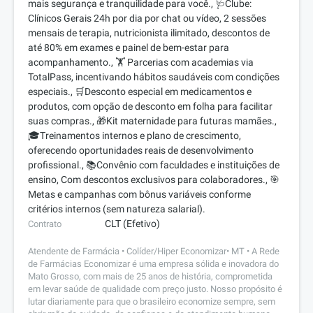
mais segurança e tranquilidade para você., 🩺Clube:
Clínicos Gerais 24h por dia por chat ou vídeo, 2 sessões
mensais de terapia, nutricionista ilimitado, descontos de
até 80% em exames e painel de bem-estar para
acompanhamento., 🏋️ Parcerias com academias via
TotalPass, incentivando hábitos saudáveis com condições
especiais., 🛒Desconto especial em medicamentos e
produtos, com opção de desconto em folha para facilitar
suas compras., 🎁Kit maternidade para futuras mamães.,
🎓Treinamentos internos e plano de crescimento,
oferecendo oportunidades reais de desenvolvimento
profissional., 📚Convênio com faculdades e instituições de
ensino, Com descontos exclusivos para colaboradores., 🎯
Metas e campanhas com bônus variáveis conforme
critérios internos (sem natureza salarial).
CLT (Efetivo)
Contrato
Atendente de Farmácia • Colíder/Hiper Economizar• MT • A Rede
de Farmácias Economizar é uma empresa sólida e inovadora do
Mato Grosso, com mais de 25 anos de história, comprometida
em levar saúde de qualidade com preço justo. Nosso propósito é
lutar diariamente para que o brasileiro economize sempre, sem