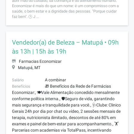
abrir mão do cuidado, da confiança e do atendimento humano.
Economizar é mais do que um nome: é um compromisso com a
saúde, o bem estar e a dignidade das pessoas. "Porque cuidar
faz bem". 🕒 J ...
Vendedor(a) de Beleza – Matupá • 09h
às 13h | 15h às 19h
Farmacias Economizar
Matupá, MT
A combinar
Salário
🎁 Benefícios da Rede de Farmácias
Benefícios
Economizar:, 🍽️Vale Alimentação concedido mensalmente
conforme política interna., 🛡️Seguro de vida, garantindo
mais segurança e tranquilidade para você., 🩺Clube: Clinico
Gerais 24h por dia por chat ou vídeo, 2 sessões mensais de
terapia, nutricionista ilimitado, descontos de até 80% em
exames e painel de bem-estar para acompanhamento., 🏋️
Parcerias com academias via TotalPass, incentivando